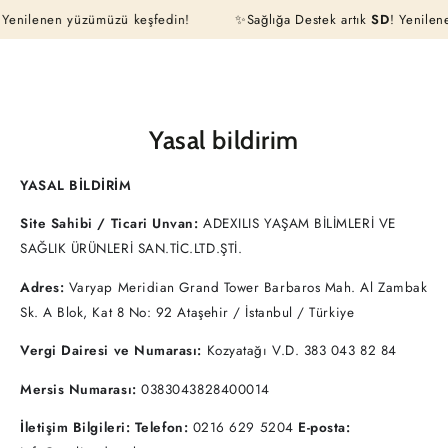
Sepeti
 Yenilenen yüzümüzü keşfedin!
İÇERIĞE ATLA
✨Sağlığa Destek artık
SD
! Yenilen
Yasal bildirim
YASAL BİLDİRİM
Site Sahibi / Ticari Unvan:
ADEXILIS YAŞAM BİLİMLERİ VE
SAĞLIK ÜRÜNLERİ SAN.TİC.LTD.ŞTİ.
Adres:
Varyap Meridian Grand Tower Barbaros Mah. Al Zambak
Sk. A Blok, Kat 8 No: 92 Ataşehir / İstanbul / Türkiye
Vergi Dairesi ve Numarası:
Kozyatağı V.D. 383 043 82 84
Mersis Numarası:
0383043828400014
İletişim Bilgileri:
Telefon:
0216 629 5204
E-posta: