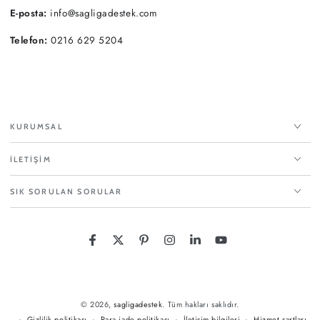
E-posta:
info@sagligadestek.com
Telefon:
0216 629 5204
KURUMSAL
İLETİŞİM
SIK SORULAN SORULAR
Translation missing: tr.general.social.links.facebook
Translation missing: tr.general.social.links.twitter
Translation missing: tr.general.social.links.
Translation missing: tr.general.socia
Translation missing: tr.general
Translation missing: tr.
Ödeme
yöntemleri
© 2026,
sagligadestek
. Tüm hakları saklıdır.
Gizlilik politikası
Para iade politikası
İletişim bilgileri
Hizmet şartları