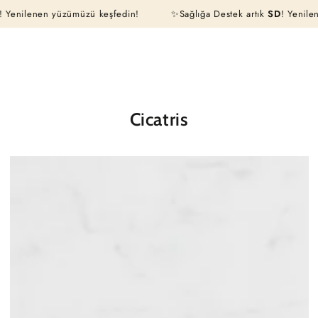
Sepeti
nen yüzümüzü keşfedin!
İÇERIĞE ATLA
✨Sağlığa Destek artık
SD
! Yenilenen yüz
Cicatris